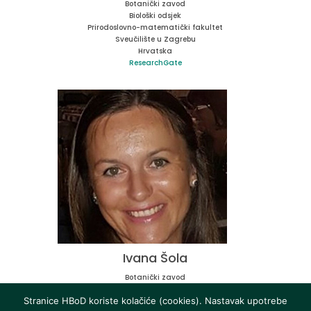
Botanički zavod
Biološki odsjek
Prirodoslovno-matematički fakultet
Sveučilište u Zagrebu
Hrvatska
ResearchGate
Ivana Šola
Botanički zavod
Biološki odsjek
Stranice HBoD koriste kolačiće (cookies). Nastavak upotrebe
Prirodoslovno-matematički fakultet