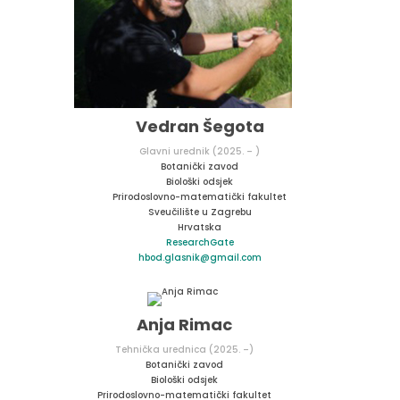
Vedran Šegota
Glavni urednik (2025. – )
Botanički zavod
Biološki odsjek
Prirodoslovno-matematički fakultet
Sveučilište u Zagrebu
Hrvatska
ResearchGate
hbod.glasnik@gmail.com
Anja Rimac
Tehnička urednica (2025. –)
Botanički zavod
Biološki odsjek
Prirodoslovno-matematički fakultet