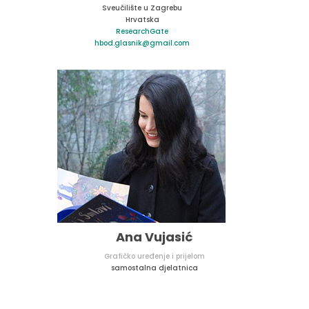
Sveučilište u Zagrebu
Hrvatska
ResearchGate
hbod.glasnik@gmail.com
Ana Vujasić
Grafičko uređenje i prijelom
samostalna djelatnica