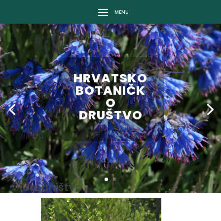
HRVATSKO
BOTANIČK
O
DRUŠTVO
Uredništvo