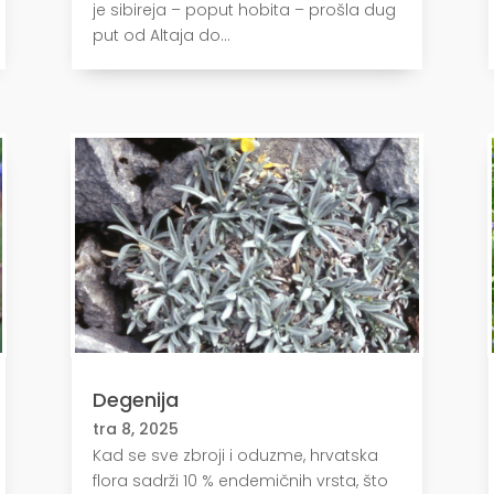
je sibireja – poput hobita – prošla dug
put od Altaja do...
Degenija
tra 8, 2025
Kad se sve zbroji i oduzme, hrvatska
flora sadrži 10 % endemičnih vrsta, što