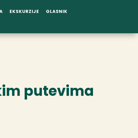
A
EKSKURZIJE
GLASNIK
kim putevima