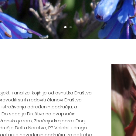
ojekti i analize, kojih je od osnutka Društva
vodili su ih redoviti članovi Društva.
istraživanja određenih područja, a
 Do sada je Društvo na ovaj način
P Vransko jezero, Značajni krajobraz Donji
dručje Delta Neretve, PP Velebit i druga
vegetacija navedenih područja, za potrebe