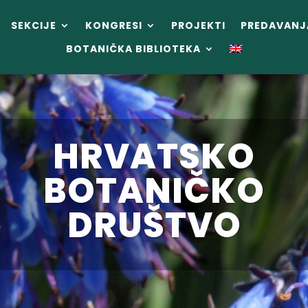
SEKCIJE
KONGRESI
PROJEKTI
PREDAVANJ
BOTANIČKA BIBLIOTEKA
HRVATSKO
BOTANIČKO
DRUŠTVO