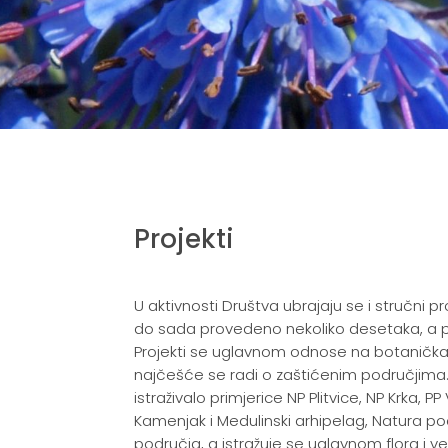
Projekti
U aktivnosti Društva ubrajaju se i stručni pr
do sada provedeno nekoliko desetaka, a pro
Projekti se uglavnom odnose na botanička 
najčešće se radi o zaštićenim područjima.
istraživalo primjerice NP Plitvice, NP Krka, P
Kamenjak i Medulinski arhipelag, Natura po
područja, a istražuje se uglavnom flora i 