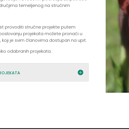
odručjima temeljenog na stručnim
st provoditi stručne projekte putem
i poslovanju projekata možete pronaći u
 koji je svim članovima dostupan na upit.
iko odabranih projekata.
projekata