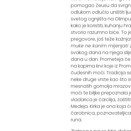
pomogao Zeusu da svrgne K
odlukom odlučio uništiti l
svetog ognjišta na Olimpu 
kako je koristiti, kuhanju h
stvorio razumno biće. To j
pregovore, još teže kažnja
muke ne kanim mijenjati z
svakog dana na njega slije
dana u dan. Prometeja će ip
na kapima krvi koje iz Prom
čudesnih moći. Tradicija s
neke druge vrste kao što su
mesnatih gomolja mrazova
moći te biljke prepoznala
vladarica je čarolija, zašti
Medeja. Kirka je ona koja 
čarobnica, poznavateljica o
runa.