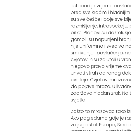
Listopad je vrijeme povla
pred sve kraćim i hladnijim
su sve češće i boje sve blj
razmišljanje, introspekciju
biljke. Plodovi su dozreli, s
gomolji su napunjeni hranjiv
nije uniformno i svedivo na
smirivanja i povlačenja, ne
cvjetovi nisu zalutali u v
njegovo pravo vrijeme cva
uhvati strah od ranog dola
cvatnje. Cvjetovi mrazovca
do pojave mraza. U livadn
zadržava hladan zrak. Na t
svjetla.
Zašto to mrazovac tako izr
Ako pogledamo gdje je ras
za jugoistok Europe, Sred