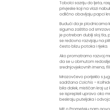
Tobolci sazriju do ljeta, ra
privjeske koji na vlazi nabu
odlično obavljaju papci kr
Budući da je plodnicama k
sigurna zaštita od smrzav
je potreban dublji sloj tla
se redovno razvijaju na plit
često blizu potoka i rijeka.
Ako promatramo razvoj mra
da se u obrnutom redoslije
srednjovjekovnih imena,
fi
Mrazovčevo porijeklo s ju
sadržana
Colchis
– Kolhid
bila dalek, mističan kraj u
se isprepleli upravo oko 
beskraju puteljaka i odvoja
Mit o Prometeju nam govori 