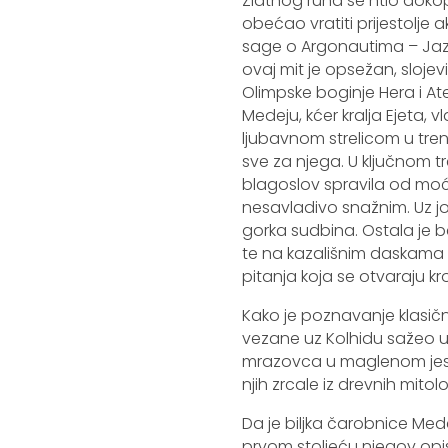
Zlatnog runa se htio dokopa
obećao vratiti prijestolj
sage o Argonautima – Jazo
ovaj mit je opsežan, slojev
Olimpske boginje Hera i Ate
Medeju, kćer kralja Ejeta, v
ljubavnom strelicom u tren
sve za njega. U ključnom 
blagoslov spravila od moć
nesavladivo snažnim. Uz j
gorka sudbina. Ostala je b
te na kazališnim daskama ž
pitanja koja se otvaraju kroz
Kako je poznavanje klasičn
vezane uz Kolhidu sažeo u 
mrazovca u maglenom jesen
njih zrcale iz drevnih mitol
Da je biljka čarobnice Med
prvom stoljeću njegov opi