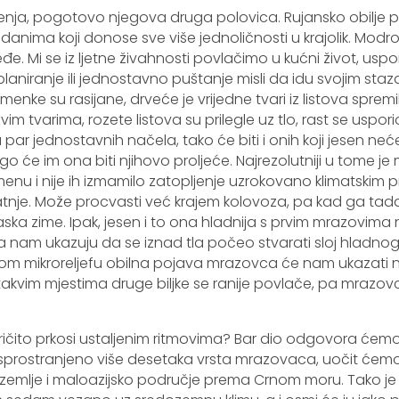
čenja, pogotovo njegova druga polovica. Rujansko obilje p
 danima koji donose sve više jednoličnosti u krajolik. Modr
eđe. Mi se iz ljetne živahnosti povlačimo u kućni život, us
, planiranje ili jednostavno puštanje misli da idu svojim st
jemenke su rasijane, drveće je vrijedne tvari iz listova spremi
im tvarima, rozete listova su prilegle uz tlo, rast se uspori
 par jednostavnih načela, tako će biti i onih koji jesen neć
go će im ona biti njihovo proljeće. Najrezolutniji u tome je
remenu i nije ih izmamilo zatopljenje uzrokovano klimatskim
tnje. Može procvasti već krajem kolovoza, pa kad ga ta
ska zime. Ipak, jesen i to ona hladnija s prvim mrazovima
 nam ukazuju da se iznad tla počeo stvarati sloj hladnog
om mikroreljefu obilna pojava mrazovca će nam ukazati n
akvim mjestima druge biljke se ranije povlače, pa mrazovc
ičito prkosi ustaljenim ritmovima? Bar dio odgovora ćemo na
prostranjeno više desetaka vrsta mrazovaca, uočit ćemo
ozemlje i maloazijsko područje prema Crnom moru. Tako je 