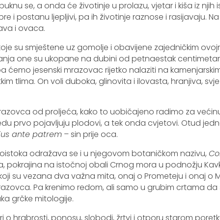
spuknu se, a onda će životinje u prolazu, vjetar i kiša iz nji
bre i postanu ljepljivi, pa ih životinje raznose i rasijavaju.
ava i ovaca.
oje su smještene uz gomolje i obavijene zajedničkim ovoj
anja one su ukopane na dubini od petnaestak centimetara
, pa ćemo jesenski mrazovac rijetko nalaziti na kamenjarski
kim tlima. On voli duboka, glinovita i ilovasta, hranjiva, svje
zovca od proljeća, kako to uobičajeno radimo za većinu
du prvo pojavljuju plodovi, a tek onda cvjetovi. Otud jed
lius ante patrem
– sin prije oca.
goistoka odražava se i u njegovom botaničkom nazivu,
Co
a, pokrajina na istočnoj obali Crnog mora u podnožju Kav
z koji su vezana dva važna mita, onaj o Prometeju i onaj o 
mrazovca. Pa krenimo redom, ali samo u grubim crtama d
ka grčke mitologije.
o hrabrosti, ponosu, slobodi, žrtvi i otporu starom poretk