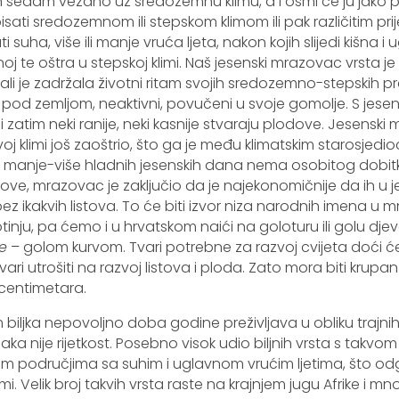
 sedam vezano uz sredozemnu klimu, a i osmi će ju jako pre
ti sredozemnom ili stepskom klimom ili pak različitim pri
ti suha, više ili manje vruća ljeta, nakon kojih slijedi kišna
 te oštra u stepskoj klimi. Naš jesenski mrazovac vrsta je 
ali je zadržala životni ritam svojih sredozemno-stepskih p
ti pod zemljom, neaktivni, povučeni u svoje gomolje. S jese
atim neki ranije, neki kasnije stvaraju plodove. Jesenski 
ovoj klimi još zaoštrio, što ga je među klimatskim starosjedi
i manje-više hladnih jesenskih dana nema osobitog dobitk
istove, mrazovac je zaključio da je najekonomičnije da ih u
ez ikakvih listova. To će biti izvor niza narodnih imena u
tinju, pa ćemo i u hrvatskom naići na goloturu ili golu djevo
e
– golom kurvom. Tvari potrebne za razvoj cvijeta doći će
vari utrošiti na razvoj listova i ploda. Zato mora biti krupa
 centimetara.
em biljka nepovoljno doba godine preživljava u obliku traj
aka nije rijetkost. Posebno visok udio biljnih vrsta s takv
m područjima sa suhim i uglavnom vrućim ljetima, što o
imi. Velik broj takvih vrsta raste na krajnjem jugu Afrike i mn