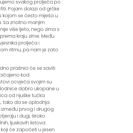
kupujemo svakog proljeća po
iti. Pojam dolazi od grčke
s kojom se često miješa u
ta. Sa znatno manjim
ije više ljeto, nego zima s
i prema kraju zime. Među
jesnika proljeća i
kom ritmu, pa nam je zato
dno prašnici će se saviti
običajeno kod
stovi ocvjeća svojim su
 plodnice dobro ukopane u
nica od njuške tučka
c, tako da se oplodnja
ike između prvog i drugog
jeraju i dugi, široko
h, ljuskavih listova
 koji će započeti u jesen.