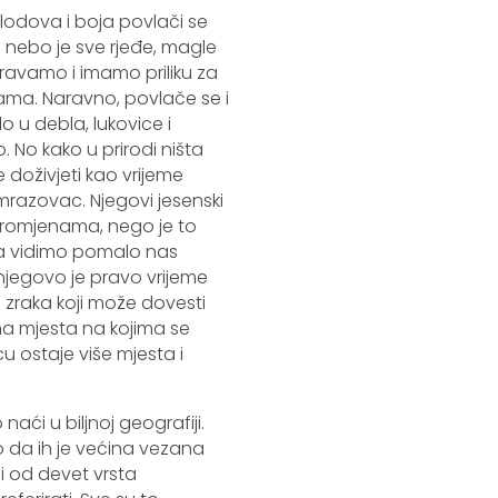
lodova i boja povlači se
o nebo je sve rjeđe, magle
poravamo i imamo priliku za
azama. Naravno, povlače se i
lo u debla, lukovice i
o. No kako u prirodi ništa
e doživjeti kao vrijeme
 mrazovac. Njegovi jesenski
 promjenama, nego je to
da vidimo pomalo nas
 njegovo je pravo vrijeme
 zraka koji može dovesti
a mjesta na kojima se
u ostaje više mjesta i
ći u biljnoj geografiji.
 da ih je većina vezana
i od devet vrsta