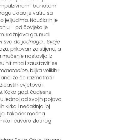
j impulzivnom i bahatom
nagu ukrao je vatru sa
 je ljudima. Naučio ih je
sanju – od čovjeka je
em. Kažnjava ga, nudi
i sve do jednoga… Svoje
u, prikovan za stijenu, a
e mučenje nastavlja iz
 nit mita i zaustaviti se
rometheion
, biljka velikih i
analize će razmatrati i
žičastih cvjetova i
e. Kako god, čudesne
u jednoj od svojih pojava
h Kirka i nećakinja joj
deja, također moćna
snika i čuvara zlatnog