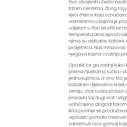
živo obojenih i često neob
tržnim centrima. Zbog tog 
riječi
théros
koja označava v
vremenima u kojima je pozn
udjelom u flori terofiti se
temperaturama ispod nule, 
njima su visibabe, šafrani,
proljetnica. Naš mrazovac
njegova kasna cvatnja pre
Oprašit će ga zadnji kukci 
prema njuškama tučka i do
jednosupnica, a ono što je
bazalnim dijelovima srasl
zemlju. Vrat tučka prolazi
prorasla taj dugi vrat i st
uobičajeno dogodi tokom zi
lista počinje se produžavat
vrpčasti i pomalo mesnati 
zametnuti novi gomolj kojeg 