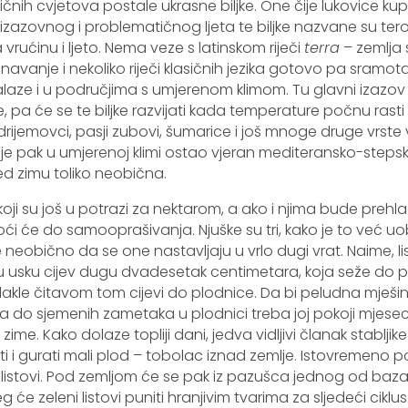
ičnih cvjetova postale ukrasne biljke. One čije lukovice 
izazovnog i problematičnog ljeta te biljke nazvane su terof
rućinu i ljeto. Nema veze s latinskom riječi
terra
– zemlja 
avanje i nekoliko riječi klasičnih jezika gotovo pa sramo
 nalaze i u područjima s umjerenom klimom. Tu glavni izazov n
pa će se te biljke razvijati kada temperature počnu rast
 drijemovci, pasji zubovi, šumarice i još mnoge druge vrste v
 je pak u umjerenoj klimi ostao vjeran mediteransko-steps
d zimu toliko neobična.
koji su još u potrazi za nektarom, a ako i njima bude prehla
ći će do samooprašivanja. Njuške su tri, kako je to već u
 neobično da se one nastavljaju u vrlo dugi vrat. Naime, li
i u usku cijev dugu dvadesetak centimetara, koja seže do
 dakle čitavom tom cijevi do plodnice. Da bi peludna mješi
igla do sjemenih zametaka u plodnici treba joj pokoji mjese
me. Kako dolaze topliji dani, jedva vidljivi članak stablj
i i gurati mali plod – tobolac iznad zemlje. Istovremeno pot
listovi. Pod zemljom će se pak iz pazušca jednog od bazalni
će zeleni listovi puniti hranjivim tvarima za sljedeći ciklus