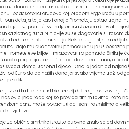
ti Jazon, zakoniti nasljednik prijestolja u Jolku koje je uzu
e ako mu donese zlatno runo, što se smatralo nemogućim 
nu i pedesetorici drugova koji brodom Argo kreću u potr
it i pun detalja te je kao i onaj o Prometeju ostao trajna in
na htjele su pomoći svom ljubimcu Jazonu da vrati prijestol
lasnika zlatnog runa. Njih dvije su se dogovorile s Erosom da
utku kad Jazon stupi pred nju. Nakon toga, slijepa od ljub
trenutku daje mu čudotvornu pomadu koju je uz opsežne pr
ne Prometejeve biljke – mrazovca! Ta pomada činila je čov
oš nešto peripetija Jazon će doći do zlatnog runa, a čaro
ez svega, doma, Jazona i djece… Ona je jedan od najsnažni
ivi od Euripida do naših dana jer svako vrijeme traži odg
 njezin lik.
ih jezika i kulture nekad bio temelj dobrog obrazovanja Ca
naslov biljnog roda koji se provlači tim mitovima. Zato n
skom danu može potaknuti da i sami razmislimo o velikim
oških cvjetova.
eje za obične smrtnike izrazito otrovna znalo se od davnin
s započinje ovako:
Kolchikon – jedni ga zovu ephemeron, d