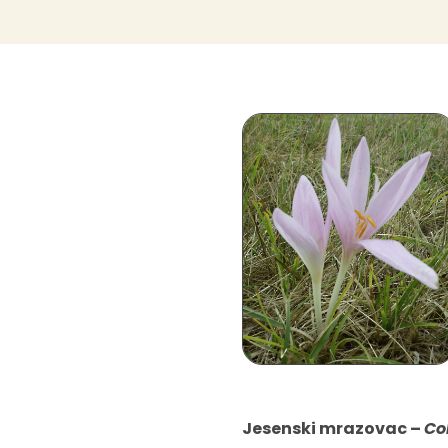
Jesenski mrazovac –
Co