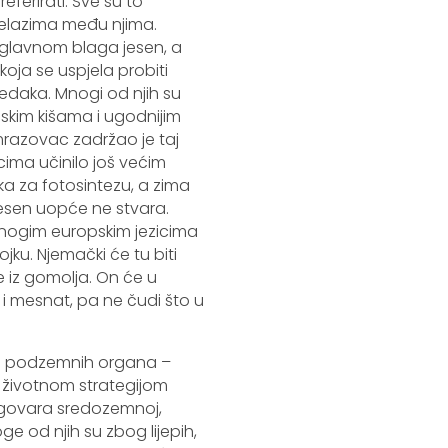
ferirati. Sve su to
jelazima među njima.
 i uglavnom blaga jesen, a
koja se uspjela probiti
redaka. Mnogi od njih su
nskim kišama i ugodnijim
mrazovac zadržao je taj
ocima učinilo još većim
a za fotosintezu, a zima
 jesen uopće ne stvara.
 mnogim europskim jezicima
jku. Njemački će tu biti
 iz gomolja. On će u
n i mesnat, pa ne čudi što u
nih podzemnih organa –
om životnom strategijom
dgovara sredozemnoj,
oge od njih su zbog lijepih,