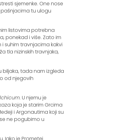
h istresti sjemenke. One nose
 Na pašnjacima tu ulogu
nim listovima potrebna
, ponekad i više. Zato im
m i suhim travnjacima kakvi
ža tla nizinskih travnjaka,
 biljaka, tada nam izgleda
no od njegovih
lchicum
. U njemu je
kaza koja je starim Grcima
Medeji i Argonautima koji su
a se ne pogubimo u
u. Iako je Prometej