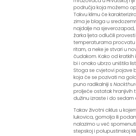
mrazovaca u Hrvatskoj njih
područja koja možemo opisa
Takvu klimu će karakterizira
zima je blaga u sredozemnoj
najdalje na sjeverozapad, 
žarka ljeta odlučili proves
temperaturama procvatu i z
ritam, a neke je stvari u n
čudakom. Kako od kratkih 
bi i onako ubrzo uništila l
Stoga se cvjetovi pojave b
koja će se pozivati na golo
puno radikalniji s
Nackthur
proljeće ostatak hranjivih t
dužinu izraste i do sedam
Takav životni ciklus u koj
lukovica, gomolja ili podan
nalazimo u već spomenuti
stepskoj i polupustinskoj kl