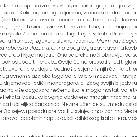
rona i uspostavi novu vlast, napustio ga je kad je ova
judski rod. Kako bi pomogao ljudima, vratio im nadu i dao s
(ili iz Hefestove kovačke peći na otoku Lemnosu) i darovao
rane, taljenju kovina i svim ostalim zanatima, računanju i pi
e razljutilo Zeusa i on ulazi u dugotrajan sukob s Prometej
va, a Prometej izgovara slavnu rečenicu:
Mrzim vas bogov
a robovsku službu tiraninu
. Zbog toga završava na Kavkaz
će orao i kljuje mu jetru. Ona se preko noći obnavlja, pa s
ak osloboditi Heraklo… Ovdje ćemo prestati slijediti glavnu
etejeve rane padaju u podnožje stijene. Iz njih će niknuti
p
e uglavnom slaže oko toga da je to bio mrazovac. Kasnije 
 drijemovac, jedić i mandragora, ali zbog svojih blijedo ru
c najviše odgovara nečemu što je moglo nastati od jetr
 je Hekata, trostruka boginja obdarena mnogim moćima, a 
tnica i učiteljica čarobnica. Njezine učenice su između ostali
će Odisejevu posadu pretvoriti u svinje, a nas zanima Me
trova i čarobnih napitaka, kći kolhidskog kralja Ejeta, vla