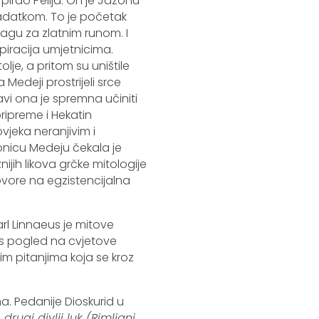
rpirao Pelija. On je Jazonu
zadatkom. To je početak
agu za zlatnim runom. I
spiracija umjetnicima.
je, a pritom su uništile
 Medeji prostrijeli srce
avi ona je spremna učiniti
ipreme i Hekatin
jeka neranjivim i
bnicu Medeju čekala je
jih likova grčke mitologije
ovore na egzistencijalna
rl Linnaeus je mitove
as pogled na cvjetove
 pitanjima koja se kroz
a. Pedanije Dioskurid u
rugi divlji luk (Rimljani