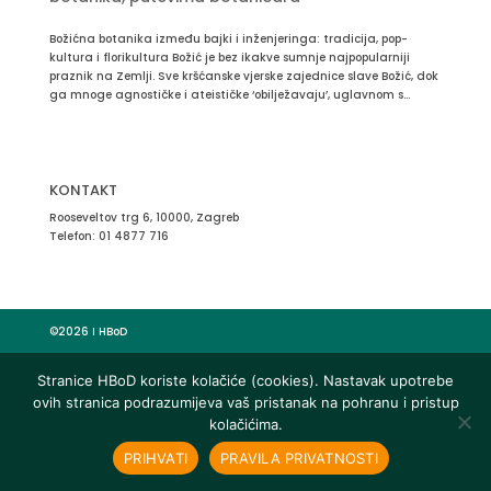
Božićna botanika između bajki i inženjeringa: tradicija, pop-
kultura i florikultura Božić je bez ikakve sumnje najpopularniji
praznik na Zemlji. Sve kršćanske vjerske zajednice slave Božić, dok
ga mnoge agnostičke i ateističke ‘obilježavaju’, uglavnom s...
KONTAKT
Rooseveltov trg 6, 10000, Zagreb
Telefon:
01 4877 716
©2026 Ι HBoD
Stranice HBoD koriste kolačiće (cookies). Nastavak upotrebe
ovih stranica podrazumijeva vaš pristanak na pohranu i pristup
kolačićima.
PRIHVATI
PRAVILA PRIVATNOSTI