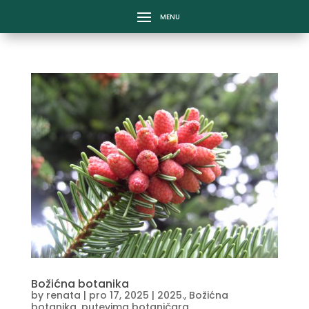
Božićna botanika
by
renata
|
pro 17, 2025
|
2025.
,
Božićna
botanika
,
putevima botaničara