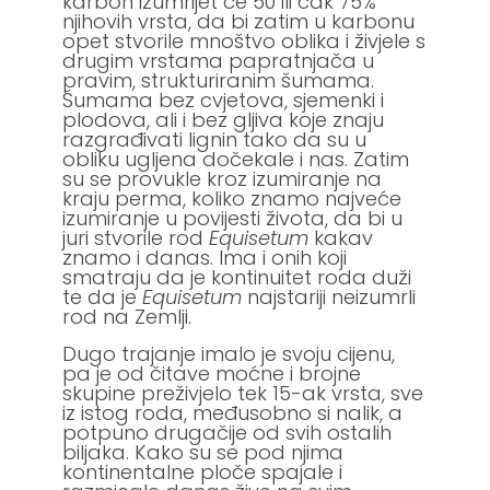
karbon izumrijet će 50 ili čak 75%
njihovih vrsta, da bi zatim u karbonu
opet stvorile mnoštvo oblika i živjele s
drugim vrstama papratnjača u
pravim, strukturiranim šumama.
Šumama bez cvjetova, sjemenki i
plodova, ali i bez gljiva koje znaju
razgrađivati lignin tako da su u
obliku ugljena dočekale i nas. Zatim
su se provukle kroz izumiranje na
kraju perma, koliko znamo najveće
izumiranje u povijesti života, da bi u
juri stvorile rod
Equisetum
kakav
znamo i danas. Ima i onih koji
smatraju da je kontinuitet roda duži
te da je
Equisetum
najstariji neizumrli
rod na Zemlji.
Dugo trajanje imalo je svoju cijenu,
pa je od čitave moćne i brojne
skupine preživjelo tek 15-ak vrsta, sve
iz istog roda, međusobno si nalik, a
potpuno drugačije od svih ostalih
biljaka. Kako su se pod njima
kontinentalne ploče spajale i