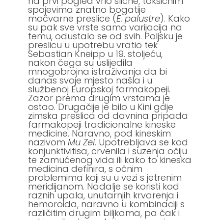
na prvi pogled vrlo slične, toksičnim
spojevima znatno bogatije
močvarne preslice (
E. palustre
). Kako
su pak sve vrste samo varijacija na
temu, odustalo se od svih. Poljsku je
preslicu u upotrebu vratio tek
Sebastian Kneipp u 19. stoljeću,
nakon čega su uslijedila
mnogobrojna istraživanja da bi
danas svoje mjesto našla i u
službenoj Europskoj farmakopeji.
Zazor prema drugim vrstama je
ostao. Drugačije je bilo u Kini gdje
zimska preslica od davnina pripada
farmakopeji tradicionalne kineske
medicine. Naravno, pod kineskim
nazivom
Mu Zei
. Upotrebljava se kod
konjunktivitisa, crvenila i suzenja očiju
te zamućenog vida ili kako to kineska
medicina definira, s očnim
problemima koji su u vezi s jetrenim
meridijanom. Nadalje se koristi kod
raznih upala, unutarnjih krvarenja i
hemoroida, naravno u kombinaciji s
različitim drugim biljkama, pa čak i