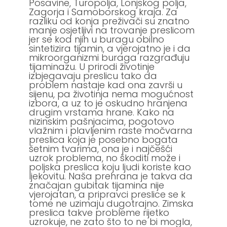
Posavine, Turopolja, Lonjskog polja,
Zagorja i Samoborskog kraja. Za
razliku od konja preživači su znatno
manje osjetljivi na trovanje preslicom
jer se kod njih u buragu obilno
sintetizira tijamin, a vjerojatno je i da
mikroorganizmi buraga razgrađuju
tijaminazu. U prirodi životinje
izbjegavaju preslicu tako da
problem nastaje kad ona završi u
sijenu, pa životinja nema mogućnost
izbora, a uz to je oskudno hranjena
drugim vrstama hrane. Kako na
nizinskim pašnjacima, pogotovo
vlažnim i plavljenim raste močvarna
preslica koja je posebno bogata
šetnim tvarima, ona je i najčešći
uzrok problema, no škoditi može i
poljska preslica koju ljudi koriste kao
ljekovitu. Naša prehrana je takva da
značajan gubitak tijamina nije
vjerojatan, a pripravci preslice se k
tome ne uzimaju dugotrajno. Zimska
preslica takve probleme rijetko
uzrokuje, ne zato što to ne bi mogla,