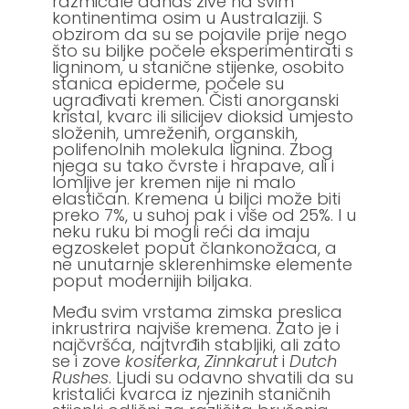
razmicale danas žive na svim
kontinentima osim u Australaziji. S
obzirom da su se pojavile prije nego
što su biljke počele eksperimentirati s
ligninom, u stanične stijenke, osobito
stanica epiderme, počele su
ugrađivati kremen. Čisti anorganski
kristal, kvarc ili silicijev dioksid umjesto
složenih, umreženih, organskih,
polifenolnih molekula lignina. Zbog
njega su tako čvrste i hrapave, ali i
lomljive jer kremen nije ni malo
elastičan. Kremena u biljci može biti
preko 7%, u suhoj pak i više od 25%. I u
neku ruku bi mogli reći da imaju
egzoskelet poput člankonožaca, a
ne unutarnje sklerenhimske elemente
poput modernijih biljaka.
Među svim vrstama zimska preslica
inkrustrira najviše kremena. Zato je i
najčvršća, najtvrđih stabljiki, ali zato
se i zove
kositerka
,
Zinnkarut
i
Dutch
Rushes
. Ljudi su odavno shvatili da su
kristalići kvarca iz njezinih staničnih