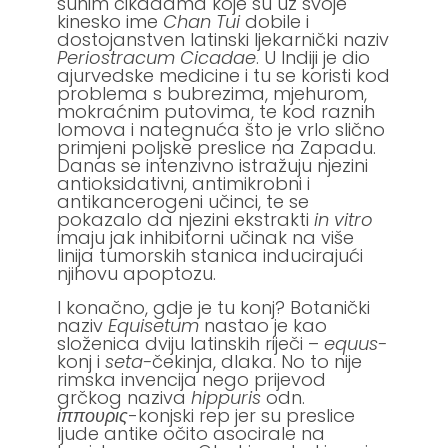
suhim cikadama koje su uz svoje
kinesko ime
Chan Tui
dobile i
dostojanstven latinski ljekarnički naziv
Periostracum Cicadae
. U Indiji je dio
ajurvedske medicine i tu se koristi kod
problema s bubrezima, mjehurom,
mokraćnim putovima, te kod raznih
lomova i nategnuća što je vrlo slično
primjeni poljske preslice na Zapadu.
Danas se intenzivno istražuju njezini
antioksidativni, antimikrobni i
antikancerogeni učinci, te se
pokazalo da njezini ekstrakti
in vitro
imaju jak inhibitorni učinak na više
linija tumorskih stanica inducirajući
njihovu apoptozu.
I konačno, gdje je tu konj? Botanički
naziv
Equisetum
nastao je kao
složenica dviju latinskih riječi –
equus-
konj i
seta-
čekinja, dlaka. No to nije
rimska invencija nego prijevod
grčkog naziva
hippuris
odn.
ίππουρις
-konjski rep jer su preslice
ljude antike očito asocirale na