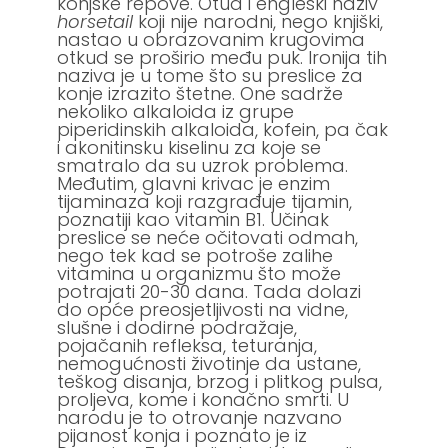
konjske repove. Otud i engleski naziv
horsetail
koji nije narodni, nego knjiški,
nastao u obrazovanim krugovima
otkud se proširio među puk. Ironija tih
naziva je u tome što su preslice za
konje izrazito štetne. One sadrže
nekoliko alkaloida iz grupe
piperidinskih alkaloida, kofein, pa čak
i akonitinsku kiselinu za koje se
smatralo da su uzrok problema.
Međutim, glavni krivac je enzim
tijaminaza koji razgrađuje tijamin,
poznatiji kao vitamin B1. Učinak
preslice se neće očitovati odmah,
nego tek kad se potroše zalihe
vitamina u organizmu što može
potrajati 20-30 dana. Tada dolazi
do opće preosjetljivosti na vidne,
slušne i dodirne podražaje,
pojačanih refleksa, teturanja,
nemogućnosti životinje da ustane,
teškog disanja, brzog i plitkog pulsa,
proljeva, kome i konačno smrti. U
narodu je to otrovanje nazvano
pijanost konja i poznato je iz