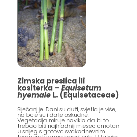
Zimska preslica ili
kositerka –
Equisetum
hyemale
L. (Equisetaceae)
Siječanj je. Dani su duži, svjetla je više,
no boje su i dalje oskudne.
Vegetacija miruje navikla da bi to
trebao biti najhladniji mjesec omotan
u snijeg s gotovo svakodnevnim
temperaturama ispod nule. U takvim