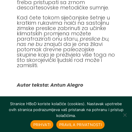
treba pristupati sa zrnom
descartesovske metodičke sumnje.
Kad ćete tokom siječanjske šetnje u
kratkim rukavima naići na sastojinu
zimske preslice zabrinuti za učinke
klimatskih promjena možete
parafrazirati onu staru,
preslice bu,
nas ne bu
znajući da je ona žilavi
potomak drevne paleozojske
skupine koja je preživjela više toga no
što skorojevićki ljudski rod može i
zamisliti.
Autor teksta: Antun Alegro
Stranice HBoD koriste kolačiće (cookies). Nastavak upotrebe
ovih stranica podrazumijeva vaš pristanak na pohranu i pristup
kolačićima.
PRIHVATI
PRAVILA PRIVATNOSTI
©2026 Ι HBoD