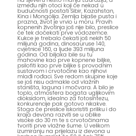
između njih otoci koji će nekad u
budućnosti postati Sibir, Kazahstan,
Kina i Mongolija. Zemlja bijaše pusta i
prazna, život je vrvio u moru. Pravih
kopnenih životinja još nije bilo, preslice
će tek dočekati prve vodozemce.
Kukce je trebalo čekati još nekih 50
milijuna godina, dinosauruse 140,
cvjetnice 160, a ljude 393 milijuna
godina. Od biljaka bile su tu
mahovine kao prve kopnene biljke,
psilofiti kao prve biljke s provodnim
sustavom i crvotočine kao njihovi
mlađi rođaci. Sve redom skupine koje
se još nisu odmakle od vlažnih
staništa, laguna i močvara. A bilo je
toplo, atmosfera bogata ugljikovim
dioksidom, idealno za fotosintezu,
konkurencije pak gotovo nikakve.
Stoga će preslice iskoristiti priliku i do
kraja devona razviti se u oblike
visoke do 30 m te s crvotočinama
tvoriti prve vlažne šume. U velikom
izumiranju na prijelazu iz devona u