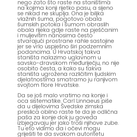
nego zato što raste na staništima
na kojima konji rijetko pasu, a sijeno
se nikad ne skuplja. Ona je biljka
vlažnih šuma, pogotovo obala
šumskih potoka i šumom obraslih
obala rijeka gdje raste na pješčanim
i muljevitim nanosima često
stvarajući prostrane rahle sastojine
jer se vrlo uspješno širi podzemnim
podancima. U Hrvatskoj takva
staništa nalazimo uglavnom u
savsko-dravskom međuriječju, no nije
osobito česta, a kako su takva
staništa ugrožena različitim ljudskim
djelatnostima smatramo ju ranjivom
svojtom flore Hrvatske.
Da se još malo vratimo na konje i
oca sistematike. Carl Linnaeus piše
da u dijelovima Švedske zimska
preslica obilno raste te da je odlična
paša za konje dok ju goveda
izbjegavaju jer jako troši njihove zube.
Tu eto vidimo da i očevi mogu
griješiti te da svakom autoritetu