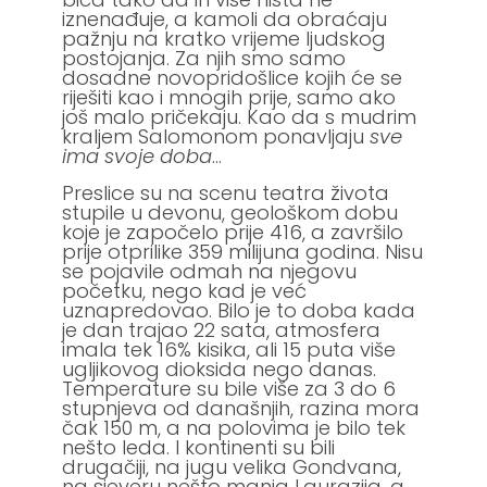
iznenađuje, a kamoli da obraćaju
pažnju na kratko vrijeme ljudskog
postojanja. Za njih smo samo
dosadne novopridošlice kojih će se
riješiti kao i mnogih prije, samo ako
još malo pričekaju. Kao da s mudrim
kraljem Salomonom ponavljaju
sve
ima svoje doba
…
Preslice su na scenu teatra života
stupile u devonu, geološkom dobu
koje je započelo prije 416, a završilo
prije otprilike 359 milijuna godina. Nisu
se pojavile odmah na njegovu
početku, nego kad je već
uznapredovao. Bilo je to doba kada
je dan trajao 22 sata, atmosfera
imala tek 16% kisika, ali 15 puta više
ugljikovog dioksida nego danas.
Temperature su bile više za 3 do 6
stupnjeva od današnjih, razina mora
čak 150 m, a na polovima je bilo tek
nešto leda. I kontinenti su bili
drugačiji, na jugu velika Gondvana,
na sjeveru nešto manja Laurazija, a