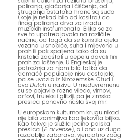
stijenki odlični za različita brušenja,
poliranja, glačanja i čišćenja, od
struganja ostataka hrane sa suđa
(koje je nekad bilo od kositra) do
finog poliranja drva za izradu
muzičkih instrumenata. Biljka se za
sve to upotrebljavala na različite
načine, od toga da se koristila cijela
vezana u snopiće, suha i mljevena u
prah ili pak spaljena tako da su
kristalići zaostali u pepelu davali fini
prah za laštenje. U Engleskoj je
potražnja za njom bila tolika da
domaće populacije nisu dostajale,
pa se uvozila iz Nizozemske. Otud i
ovo
Dutch
u nazivu. U međuvremenu
su se pojavile razne vilede, vimovi,
arfovi, truleksi i glitziji, pa je zimska
preslica ponovno našla svoj mir.
U europskom kulturnom krugu nikad
nije bila zanimljiva kao ljekovita biljka.
Kao takva je služila jedino poljska
preslica (
E. arvense
), a i ona uz duga
razdoblja zaborava, vjerojatno zbog