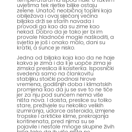
uvjetima tek rijetke biljke ostaju
zelene. Unatoč neobičnoj toplini koja
obilježava i ovaj siječanj većina
biljaka drži se starih navada i
provodi ga kao da su zime kao
nekad. Dobro da je tako jer bi im
provale hladnoće mogle naškoditi, a
svjetla je još i onako malo, dani su
kratki, a sunce je nisko.
Jedna od biljaka koja kao da ne haje
kakva je zima i da li je uopće zima je
zimska preslica ili kositerka. Isposnički
svedena samo na člankovitu
stabljiku stoički podnosi hirove
vremena, godišnjih doba i klimatskih
promjena kao da ju se sve to ne tiče
jer za nju pod suncem nema više
ništa nova. I doista, preslice su toliko
stare, preživjele su nekoliko velikih
izumiranja, udarce asteroida, izmjene
tropske i arktičke klime, prekrajanja
kontinenata, pred njima su se
pojavile i nestale mnoge skupine živih
bića tako da ih više ništa ne