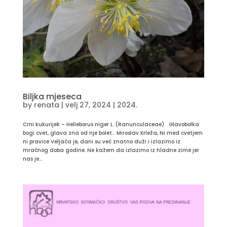
Biljka mjeseca
by
renata
|
velj 27, 2024
|
2024.
Crni kukurijek – Helleborus niger L. (Ranunculaceae) Glavobolka
bogi cvet, glava zna od nje bolet… Miroslav Krleža, Ni med cvetjem
ni pravice Veljača je, dani su već znatno duži i izlazimo iz
mračnog doba godine. Ne kažem da izlazimo iz hladne zime jer
nas je...