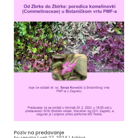
Poziv na predavanje
by
renata
|
velj 27, 2024
|
Arhiva