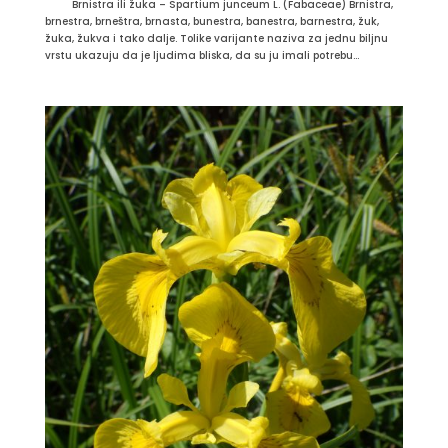
Brnistra ili žuka – Spartium junceum L. (Fabaceae) Brnistra,
brnestra, brneštra, brnasta, bunestra, banestra, barnestra, žuk,
žuka, žukva i tako dalje. Tolike varijante naziva za jednu biljnu
vrstu ukazuju da je ljudima bliska, da su ju imali potrebu...