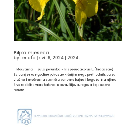
Biljka mjeseca
by
renata
|
svi 16, 2024
|
2024.
Močvarna ili žuta perunika – Iris pseudacorus L. (Iridaceae)
Svibanj se ove godine pokazao kišnijim nego prethodnih, pa su
vlažna i močvarna staništa ponovno bujna i bogata. Na njima
žive različite vrste šaševa, sitova, šiljeva, rogoza koje se sve
redom...